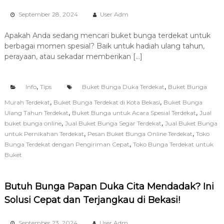
September 28, 2024
User Adm
Apakah Anda sedang mencari buket bunga terdekat untuk
berbagai momen spesial? Baik untuk hadiah ulang tahun,
perayaan, atau sekadar memberikan […]
,
,
Info
Tips
Buket Bunga Duka Terdekat
Buket Bunga
,
,
Murah Terdekat
Buket Bunga Terdekat di Kota Bekasi
Buket Bunga
,
,
Ulang Tahun Terdekat
Buket Bunga untuk Acara Spesial Terdekat
Jual
,
,
buket bunga online
Jual Buket Bunga Segar Terdekat
Jual Buket Bunga
,
,
untuk Pernikahan Terdekat
Pesan Buket Bunga Online Terdekat
Toko
,
Bunga Terdekat dengan Pengiriman Cepat
Toko Bunga Terdekat untuk
Buket
Butuh Bunga Papan Duka Cita Mendadak? Ini
Solusi Cepat dan Terjangkau di Bekasi!
September 23, 2024
User Adm