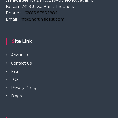
Jl.Rawa Semut 2 RT.02 RW.13 No.18, Jatiasih,
a
Bekasi 17423 Jawa Barat, Indonesia.
Phone :
+62813 8785 1884
s
Email :
info@hartiniflorist.com
i
p
Site Link
o
About Us
Contact Us
s
Faq
TOS
Privacy Policy
Blogs