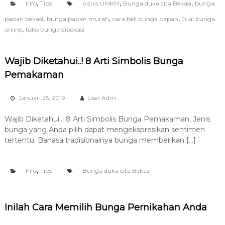
,
,
,
Info
Tips
bisnis UMKM
Bunga duka cita Bekasi
bunga
,
,
,
papan bekasi
bunga papan murah
cara beli bunga papan
Jual bunga
,
online
toko bunga dibekasi
Wajib Diketahui..! 8 Arti Simbolis Bunga
Pemakaman
Januari 25, 2019
User Adm
Wajib Diketahui..! 8 Arti Simbolis Bunga Pemakaman, Jenis
bunga yang Anda pilih dapat mengekspresikan sentimen
tertentu. Bahasa tradisionalnya bunga memberikan […]
,
Info
Tips
Bunga duka cita Bekasi
Inilah Cara Memilih Bunga Pernikahan Anda