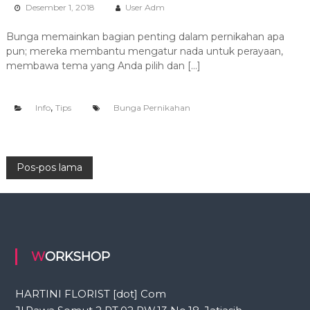
Desember 1, 2018
User Adm
Bunga memainkan bagian penting dalam pernikahan apa
pun; mereka membantu mengatur nada untuk perayaan,
membawa tema yang Anda pilih dan […]
,
Info
Tips
Bunga Pernikahan
N
Pos-pos lama
a
v
WORKSHOP
i
g
HARTINI FLORIST [dot] Com