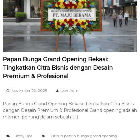
e
r
t
a
T
e
r
l
e
n
Papan Bunga Grand Opening Bekasi:
g
k
Tingkatkan Citra Bisnis dengan Desain
a
Premium & Profesional
p
November 22, 2025
User Adm
Papan Bunga Grand Opening Bekasi: Tingkatkan Citra Bisnis
dengan Desain Premium & Profesional Grand opening adalah
momen penting dalam sebuah […]
,
Info
Tips
Butuh papan bunga grand opening