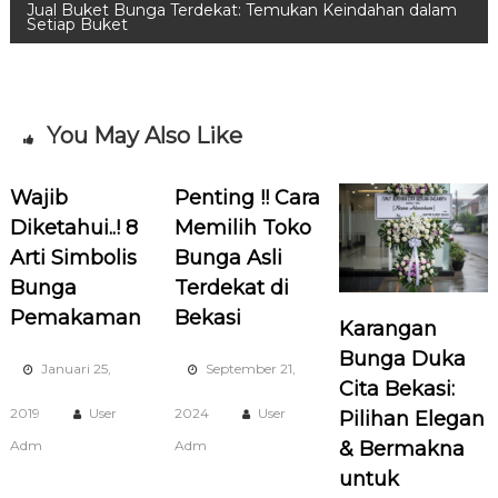
Jual Buket Bunga Terdekat: Temukan Keindahan dalam
Setiap Buket
i
g
a
You May Also Like
s
Wajib
Penting !! Cara
Diketahui..! 8
Memilih Toko
i
Arti Simbolis
Bunga Asli
p
Bunga
Terdekat di
Pemakaman
Bekasi
Karangan
o
Bunga Duka
Januari 25,
September 21,
s
Cita Bekasi:
2019
User
2024
User
Pilihan Elegan
Adm
Adm
& Bermakna
untuk