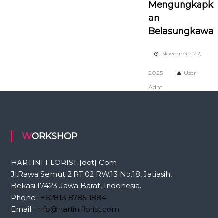
Mengungkapk
an
Belasungkawa
November 22,
2025
User
Adm
WORKSHOP
HARTINI FLORIST [dot] Com
Jl.Rawa Semut 2 RT.02 RW.13 No.18, Jatiasih,
Bekasi 17423 Jawa Barat, Indonesia.
Phone :
+62813 8785 1884
Email :
info@hartiniflorist.com