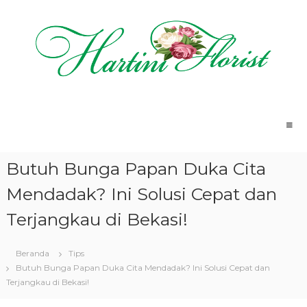
L
o
n
c
a
t
H
T
k
o
a
e
k
k
r
o
o
t
B
n
u
i
Butuh Bunga Papan Duka Cita
n
t
n
g
e
i
a
Mendadak? Ini Solusi Cepat dan
n
T
F
e
Terjangkau di Bekasi!
l
r
o
d
e
Beranda
Tips
r
k
Butuh Bunga Papan Duka Cita Mendadak? Ini Solusi Cepat dan
i
a
Terjangkau di Bekasi!
s
t
S
t