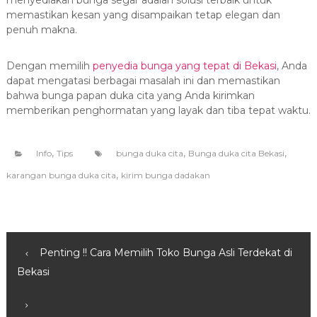
memastikan kesan yang disampaikan tetap elegan dan
penuh makna.
Dengan memilih
penyedia bunga yang tepat di Bekasi
, Anda
dapat mengatasi berbagai masalah ini dan memastikan
bahwa bunga papan duka cita yang Anda kirimkan
memberikan penghormatan yang layak dan tiba tepat waktu.
,
,
,
Info
Tips
bunga duka cita
Bunga duka cita Bekasi
,
karangan bunga duka cita
kirim bunga dadakan
N
Penting !! Cara Memilih Toko Bunga Asli Terdekat di
Bekasi
a
v