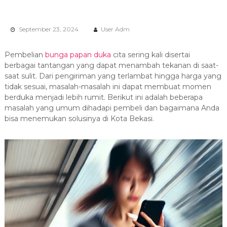
e
r
t
September 23, 2024
User Adm
a
T
e
Pembelian
bunga papan duka
cita sering kali disertai
r
berbagai tantangan yang dapat menambah tekanan di saat-
l
saat sulit. Dari pengiriman yang terlambat hingga harga yang
e
n
tidak sesuai, masalah-masalah ini dapat membuat momen
g
berduka menjadi lebih rumit. Berikut ini adalah beberapa
k
masalah yang umum dihadapi pembeli dan bagaimana Anda
a
bisa menemukan solusinya di Kota Bekasi.
p