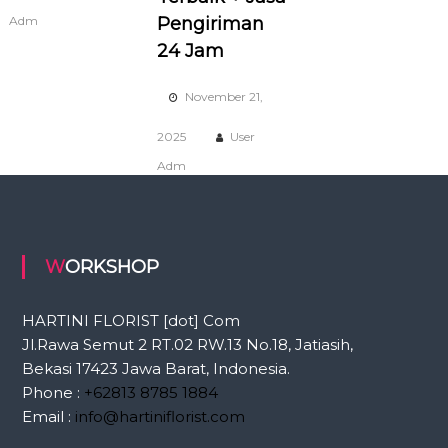
Adm
Pengiriman
24 Jam
November 21,
2025
User
Adm
WORKSHOP
HARTINI FLORIST [dot] Com
Jl.Rawa Semut 2 RT.02 RW.13 No.18, Jatiasih,
Bekasi 17423 Jawa Barat, Indonesia.
Phone :
+62813 8785 1884
Email :
info@hartiniflorist.com