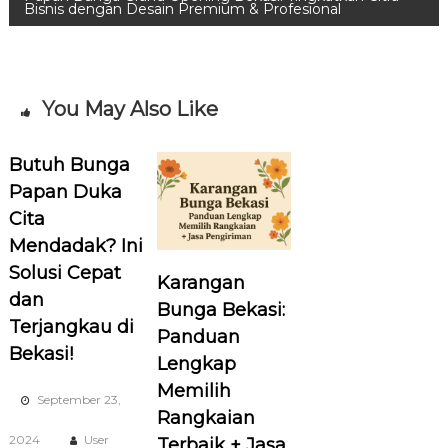
Bisnis dengan Desain Premium & Profesional
i
g
a
You May Also Like
s
Butuh Bunga
Papan Duka
i
Cita
p
Mendadak? Ini
Solusi Cepat
Karangan
o
dan
Bunga Bekasi:
Terjangkau di
s
Panduan
Bekasi!
Lengkap
Memilih
September 23,
Rangkaian
2024
User
Terbaik + Jasa