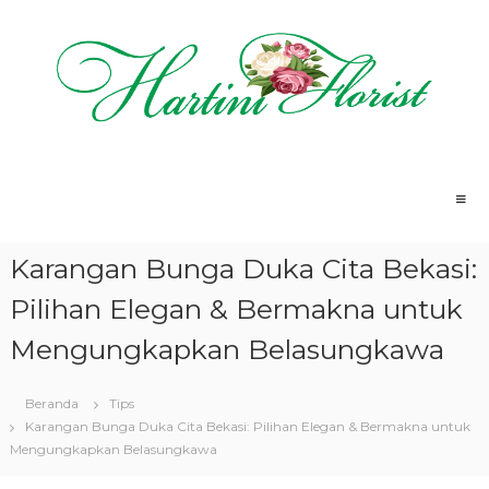
L
o
n
c
a
t
H
T
k
o
a
e
k
k
r
o
o
t
B
n
u
i
Karangan Bunga Duka Cita Bekasi:
n
t
n
g
e
i
a
Pilihan Elegan & Bermakna untuk
n
T
F
e
Mengungkapkan Belasungkawa
l
r
o
d
e
Beranda
Tips
r
k
Karangan Bunga Duka Cita Bekasi: Pilihan Elegan & Bermakna untuk
i
a
Mengungkapkan Belasungkawa
s
t
S
t