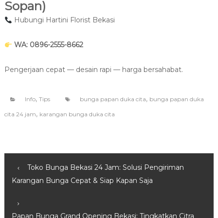
Sopan)
Hubungi Hartini Florist Bekasi
WA: 0896-2555-8662
Pengerjaan cepat — desain rapi — harga bersahabat.
,
,
Info
Tips
bunga papan duka cita
bunga papan duka
,
cita 24 jam
karangan bunga duka cita
N
Toko Bunga Bekasi 24 Jam: Solusi Pengiriman
Karangan Bunga Cepat & Siap Kapan Saja
a
v
Papan Bunga Grand Opening Bekasi: Tingkatkan Citra