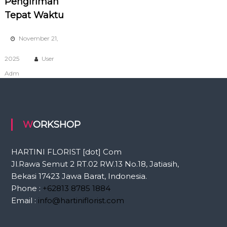
Pengiriman
Tepat Waktu
November 21,
2025
User
Adm
WORKSHOP
HARTINI FLORIST [dot] Com
Jl.Rawa Semut 2 RT.02 RW.13 No.18, Jatiasih,
Bekasi 17423 Jawa Barat, Indonesia.
Phone :
+62813 8785 1884
Email :
info@hartiniflorist.com