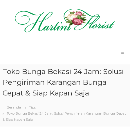
L
o
n
c
a
t
H
T
k
o
a
e
k
k
r
o
o
t
B
n
u
i
Toko Bunga Bekasi 24 Jam: Solusi
n
t
n
g
e
i
a
Pengiriman Karangan Bunga
n
T
F
e
Cepat & Siap Kapan Saja
l
r
o
d
e
Beranda
Tips
r
k
Toko Bunga Bekasi 24 Jam: Solusi Pengiriman Karangan Bunga Cepat
i
a
& Siap Kapan Saja
s
t
S
t