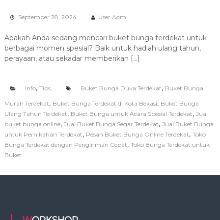
e
r
September 28, 2024
User Adm
t
a
Apakah Anda sedang mencari buket bunga terdekat untuk
T
berbagai momen spesial? Baik untuk hadiah ulang tahun,
e
r
perayaan, atau sekadar memberikan […]
l
e
n
,
,
Info
Tips
Buket Bunga Duka Terdekat
Buket Bunga
g
k
,
,
Murah Terdekat
Buket Bunga Terdekat di Kota Bekasi
Buket Bunga
a
,
,
Ulang Tahun Terdekat
Buket Bunga untuk Acara Spesial Terdekat
Jual
p
,
,
buket bunga online
Jual Buket Bunga Segar Terdekat
Jual Buket Bunga
,
,
untuk Pernikahan Terdekat
Pesan Buket Bunga Online Terdekat
Toko
,
Bunga Terdekat dengan Pengiriman Cepat
Toko Bunga Terdekat untuk
Buket