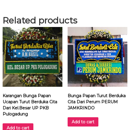
u
l
a
Related products
n
g
t
a
h
u
n
d
a
r
i
b
a
Karangan Bunga Papan
Bunga Papan Turut Berduka
n
Ucapan Turut Berduka Cita
Cita Dari Perum PERUM
k
Dari Kel.Besar UP PKB
JAMKRINDO
B
Pulogadung
R
Add to cart
I
Add to cart