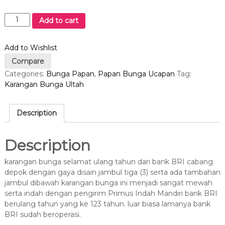
k
Add to cart
a
r
Add to Wishlist
a
n
Compare
g
Categories:
Bunga Papan
,
Papan Bunga Ucapan
Tag:
a
Karangan Bunga Ultah
n
b
u
Description
n
g
Description
a
s
karangan bunga selamat ulang tahun dari bank BRI cabang
e
depok dengan gaya disain jambul tiga (3) serta ada tambahan
l
jambul dibawah karangan bunga ini menjadi sangat mewah
a
serta indah dengan pengirim Primus Indah Mandiri bank BRI
m
berulang tahun yang ke 123 tahun. luar biasa lamanya bank
a
BRI sudah beroperasi.
t