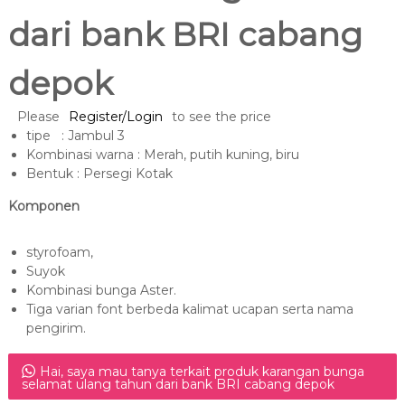
dari bank BRI cabang
depok
Please
Register/Login
to see the price
tipe : Jambul 3
Kombinasi warna : Merah, putih kuning, biru
Bentuk : Persegi Kotak
Komponen
styrofoam,
Suyok
Kombinasi bunga Aster.
Tiga varian font berbeda kalimat ucapan serta nama
pengirim.
Hai, saya mau tanya terkait produk karangan bunga
selamat ulang tahun dari bank BRI cabang depok