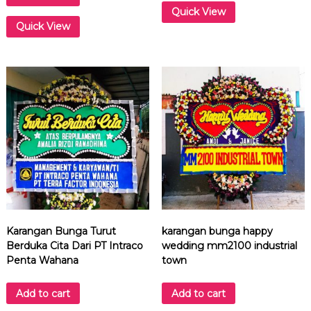
c
Quick View
a
Quick View
b
a
n
g
d
e
p
o
k
q
u
a
n
t
Karangan Bunga Turut
karangan bunga happy
i
Berduka Cita Dari PT Intraco
wedding mm2100 industrial
t
Penta Wahana
town
y
Add to cart
Add to cart