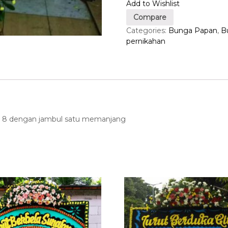
Add to Wishlist
a
n
Compare
g
Categories:
Bunga Papan
,
B
a
pernikahan
n
b
u
n
g
a
h
ic 8 dengan jambul satu memanjang
a
p
p
y
w
e
d
d
i
n