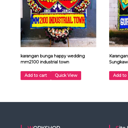
karangan bunga happy wedding
Karangan
mm2100 industrial town
Sungkaw
Add to cart
Quick View
Add to 