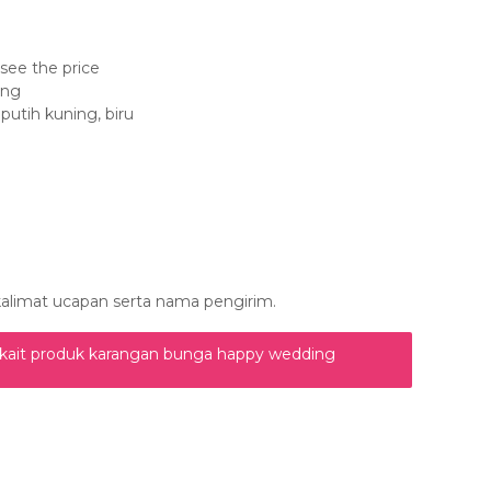
 see the price
ang
putih kuning, biru
kalimat ucapan serta nama pengirim.
rkait produk karangan bunga happy wedding