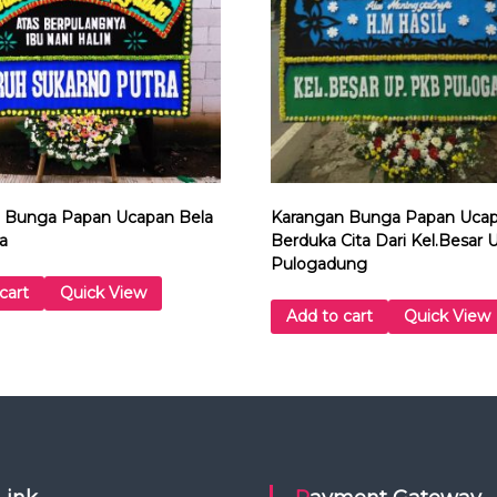
g
k
e
l
u
a
r
g
a
b
 Bunga Papan Ucapan Bela
Karangan Bunga Papan Ucap
e
a
Berduka Cita Dari Kel.Besar
s
Pulogadung
a
cart
Quick View
r
Add to cart
Quick View
d
i
s
t
r
i
c
8