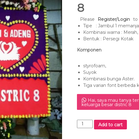
8
Please
Register/Login
to
Tipe : Jambul 1 memanj
Kombinasi warna : Merah, 
Bentuk : Persegi Kotak
Komponen
styrofoam,
Suyok
Kombinasi bunga Aster.
Tiga varian font berbeda 
Hai, saya mau tanya te
keluarga besar distric 8
k
Add to cart
a
r