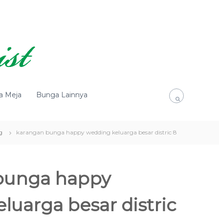
a Meja
Bunga Lainnya
g
karangan bunga happy wedding keluarga besar distric 8
bunga happy
luarga besar distric