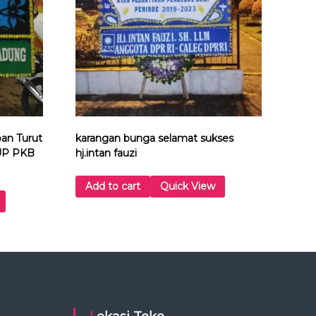
an Turut
karangan bunga selamat sukses
 UP PKB
hj.intan fauzi
Add to cart
Quick View