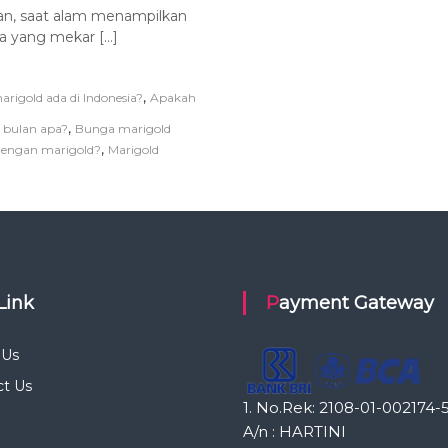
an, saat alam menampilkan
a yang mekar […]
,
igold ada di Indonesia?
Apakah
,
 bulan apa?
Bunga marigold
,
dengan marigold?
Marigold
 Link
Payment Gateway
 Us
ct Us
1. No.Rek: 2108-01-002174-
A/n : HARTINI