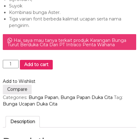
Suyok
Kombinasi bunga Aster.
Tiga varian font berbeda kalimat ucapan serta nama
pengirim.
Hai, saya mau tanya terkait produk Karangan Bunga
Turut Berduka Cita Dari PT Intraco Penta Wahana
K
Add to cart
a
r
Add to Wishlist
a
n
Compare
g
Categories:
Bunga Papan
,
Bunga Papan Duka Cita
Tag:
a
Bunga Ucapan Duka Cita
n
B
u
Description
n
g