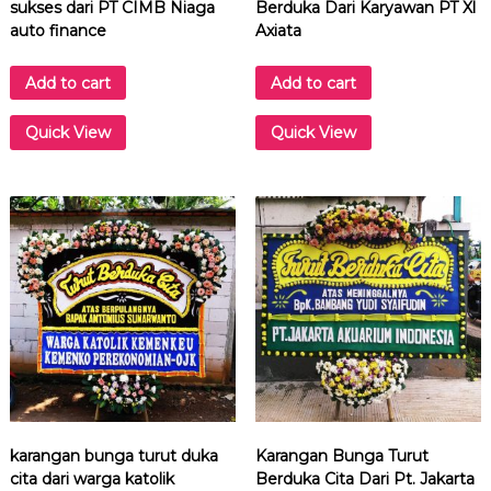
sukses dari PT CIMB Niaga
Berduka Dari Karyawan PT Xl
T
auto finance
Axiata
I
n
Add to cart
Add to cart
t
r
Quick View
Quick View
a
c
o
P
e
n
t
a
W
a
h
a
n
a
karangan bunga turut duka
Karangan Bunga Turut
q
cita dari warga katolik
Berduka Cita Dari Pt. Jakarta
u