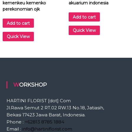
kemenkeu kemenko
akuarium indonesia
a
perekonomian ojk
n
t
Add to cart
i
Add to cart
t
Quick View
y
Quick View
WORKSHOP
HARTINI FLORIST [dot] Com
Jl.Rawa Semut 2 RT.02 RW.13 No.18, Jatiasih,
Bekasi 17423 Jawa Barat, Indonesia.
Phone :
+62813 8785 1884
Email :
info@hartiniflorist.com