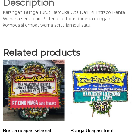
Description
a
T
Karangan Bunga Turut Berduka Cita Dari PT Intraco Penta
u
Wahana serta dari PT Terra factor indonesia dengan
r
komposisi empat warna serta jambul satu.
u
t
B
e
Related products
r
d
u
k
a
C
i
t
a
D
a
r
i
Bunga ucapan selamat
Bunga Ucapan Turut
P